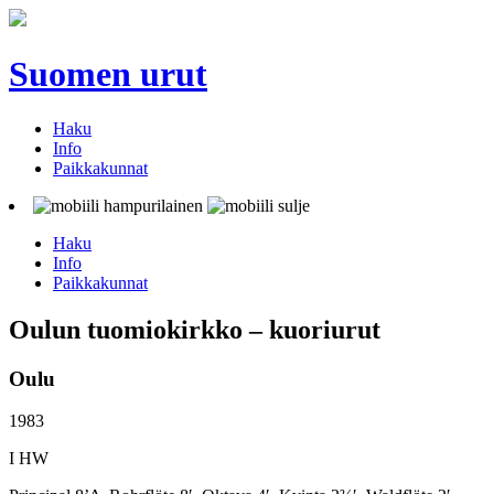
Suomen urut
Haku
Info
Paikkakunnat
Haku
Info
Paikkakunnat
Oulun tuomiokirkko – kuoriurut
Oulu
1983
I HW