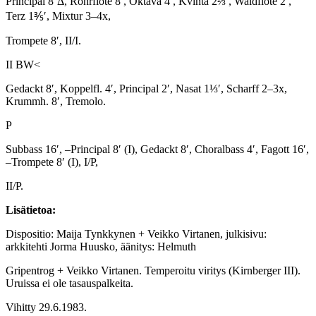
Principal 8’Δ, Rohrflöte 8′, Oktava 4′, Kvinta 2⅔′, Waldflöte 2′,
Terz 1⅗′, Mixtur 3–4x,
Trompete 8′, II/I.
II BW<
Gedackt 8′, Koppelfl. 4′, Principal 2′, Nasat 1⅓′, Scharff 2–3x,
Krummh. 8′, Tremolo.
P
Subbass 16′, –Principal 8′ (I), Gedackt 8′, Choralbass 4′, Fagott 16′,
–Trompete 8′ (I), I/P,
II/P.
Lisätietoa:
Dispositio: Maija Tynkkynen + Veikko Virtanen, julkisivu:
arkkitehti Jorma Huusko, äänitys: Helmuth
Gripentrog + Veikko Virtanen. Temperoitu viritys (Kirnberger III).
Uruissa ei ole tasauspalkeita.
Vihitty 29.6.1983.