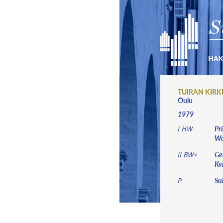
S
HA
TUIRAN KIR
Oulu
1979
Pri
I HW
Wal
Ged
II BW<
Kv
Su
P