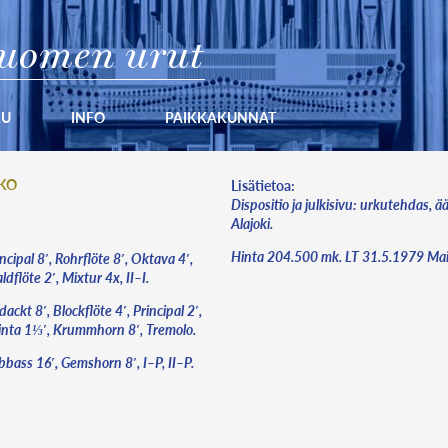
uomen urut
KU
INFO
PAIKKAKUNNAT
KKO
Lisätietoa:
Dispositio ja julkisivu: urkutehdas, ä
Alajoki.
Hinta 204.500 mk. LT 31.5.1979 Ma
ncipal 8′, Rohrflöte 8′, Oktava 4′,
dflöte 2′, Mixtur 4x, II–I.
ackt 8′, Blockflöte 4′, Principal 2′,
inta 1⅓′, Krummhorn 8′, Tremolo.
bbass 16′, Gemshorn 8′, I–P, II–P.