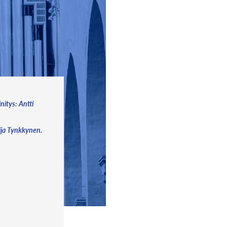
änitys: Antti
ija Tynkkynen.