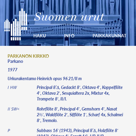
Suomen urut
HAKU
INFO
PAIKKAKUNNAT
PARKANON KIRKKO
Parkano
1977
Urkurakentamo Heinrich opus 96 21/II m
Principal 8’Δ, Gedackt 8′, Oktava 4′, Koppelflöte
I HW
4′, Oktava 2′, Sesquialtera 2x, Mixtur 4x,
Trompete 8′, II/I.
Rohrflöte 8′, Principal 4′, Gemshorn 4′, Nasat
II SW<
2⅔′, Waldflöte 2′, Sifflöte 1′, Scharf 4x, Schalmei
8′, Tremolo.
Subbass 16′ (1943), Principal 8’Δ, Holzflöte 8′
P