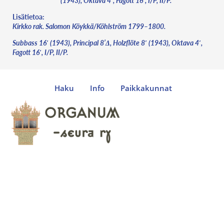
(1943), Oktava 4′, Fagott 16′, I/P, II/P.
Lisätietoa:
Kirkko rak. Salomon Köykkä/Köhlström 1799–1800.
Subbass 16′ (1943), Principal 8’Δ, Holzflöte 8′ (1943), Oktava 4′,
Fagott 16′, I/P, II/P.
Haku
Info
Paikkakunnat