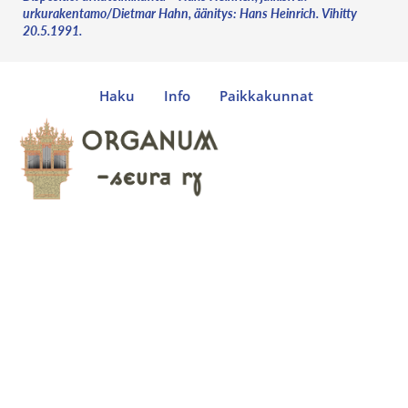
urkurakentamo/Dietmar Hahn, äänitys: Hans Heinrich. Vihitty
20.5.1991.
Haku
Info
Paikkakunnat