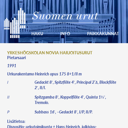
Suomen urut
HAKU
INFO
PAIKKAKUNNAT
YRKESHÖGSKOLAN NOVIA HARJOITUSURUT
Pietarsaari
1991
Urkurakentamo Heinrich opus 175 8+1/II m
Gedackt 8′, Spitzflöte 4′, Principal 2’Δ, Blockflöte
I
2′, II/I.
Spitzgamba 8′, Koppelflöte 4′, Quinta 1⅓′,
II
Tremolo.
Subbass 16′, –Gedackt 8′, I/P, II/P.
P
Lisätietoa:
Dispositio: urkutoimikunta + Hans Heinrich, julkisivu: