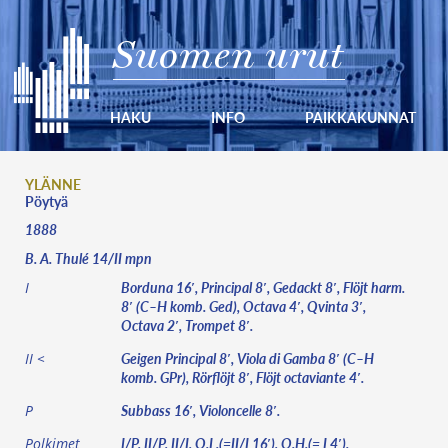
Suomen urut
HAKU
INFO
PAIKKAKUNNAT
YLÄNNE
Pöytyä
1888
B. A. Thulé 14/II mpn
Borduna 16′, Principal 8′, Gedackt 8′, Flöjt harm.
I
8′ (C–H komb. Ged), Octava 4′, Qvinta 3′,
Octava 2′, Trompet 8′.
Geigen Principal 8′, Viola di Gamba 8′ (C–H
II <
komb. GPr), Rörflöjt 8′, Flöjt octaviante 4′.
Subbass 16′, Violoncelle 8′.
P
I/P, II/P, II/I, O.L.(=II/I 16′), O.H.(= I 4′).
Polkimet