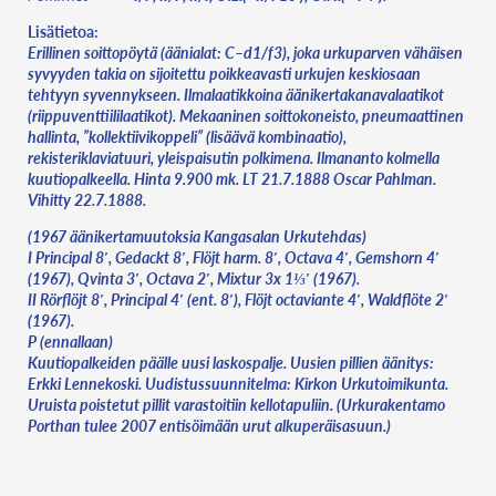
Lisätietoa:
Erillinen soittopöytä (äänialat: C–d1/f3), joka urkuparven vähäisen
syvyyden takia on sijoitettu poikkeavasti urkujen keskiosaan
tehtyyn syvennykseen. Ilmalaatikkoina äänikertakanavalaatikot
(riippuventtiililaatikot). Mekaaninen soittokoneisto, pneumaattinen
hallinta, ”kollektiivikoppeli” (lisäävä kombinaatio),
rekisteriklaviatuuri, yleispaisutin polkimena. Ilmananto kolmella
kuutiopalkeella. Hinta 9.900 mk. LT 21.7.1888 Oscar Pahlman.
Vihitty 22.7.1888.
(1967 äänikertamuutoksia Kangasalan Urkutehdas)
I Principal 8′, Gedackt 8′, Flöjt harm. 8′, Octava 4′, Gemshorn 4′
(1967), Qvinta 3′, Octava 2′, Mixtur 3x 1⅓′ (1967).
II Rörflöjt 8′, Principal 4′ (ent. 8′), Flöjt octaviante 4′, Waldflöte 2′
(1967).
P (ennallaan)
Kuutiopalkeiden päälle uusi laskospalje. Uusien pillien äänitys:
Erkki Lennekoski. Uudistussuunnitelma: Kirkon Urkutoimikunta.
Uruista poistetut pillit varastoitiin kellotapuliin. (Urkurakentamo
Porthan tulee 2007 entisöimään urut alkuperäisasuun.)