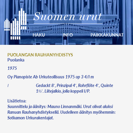
Suomen urut
HAKU
INFO
PAIKKAKUNNAT
PUOLANGAN RAUHANYHDISTYS
Puolanka
1975
Oy Pianopiste Ab Urkuteollisuus 1975 op 3 4/I m
Gedackt 8′, Prinzipal 4′, Rohrflöte 4′, Quinte
I
1⅓′. Liitejalkio, jolla koppeli I/P.
Lisätietoa:
Suunnittelu ja äänitys: Mauno Linnanmäki. Urut olivat aluksi
Ranuan Rauhanyhdistyksellä. Uudelleen äänitys myöhemmin:
Sotkamon Urkurakentajat.