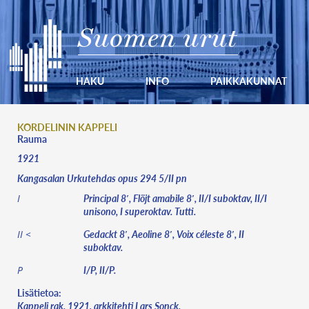
Suomen urut
HAKU
INFO
PAIKKAKUNNAT
KORDELININ KAPPELI
Rauma
1921
Kangasalan Urkutehdas opus 294 5/II pn
Principal 8′, Flöjt amabile 8′, II/I suboktav, II/I
I
unisono, I superoktav. Tutti.
Gedackt 8′, Aeoline 8′, Voix céleste 8′, II
II <
suboktav.
I/P, II/P.
P
Lisätietoa:
Kappeli rak. 1921, arkkitehti Lars Sonck.