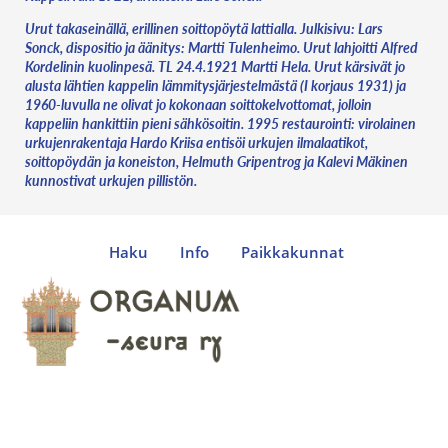
Urut takaseinällä, erillinen soittopöytä lattialla. Julkisivu: Lars
Sonck, dispositio ja äänitys: Martti Tulenheimo. Urut lahjoitti Alfred
Kordelinin kuolinpesä. TL 24.4.1921 Martti Hela. Urut kärsivät jo
alusta lähtien kappelin lämmitysjärjestelmästä (I korjaus 1931) ja
1960-luvulla ne olivat jo kokonaan soittokelvottomat, jolloin
kappeliin hankittiin pieni sähkösoitin. 1995 restaurointi: virolainen
urkujenrakentaja Hardo Kriisa entisöi urkujen ilmalaatikot,
soittopöydän ja koneiston, Helmuth Gripentrog ja Kalevi Mäkinen
kunnostivat urkujen pillistön.
Haku
Info
Paikkakunnat