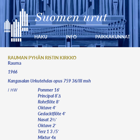
Suomen urut
HAKU
INFO
PAIKKAKUNNAT
RAUMAN PYHÄN RISTIN KIRKKO
Rauma
1966
Kangasalan Urkutehdas opus 759 36/III msh
Pommer 16′
I HW
Principal 8’Δ
Rohrflöte 8′
Oktave 4′
Gedacktflöte 4′
Nasat 2⅔′
Oktave 2′
Terz 1 3 /5′
Mixtur 4x