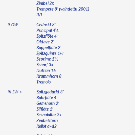
Zimbel 2x
Trompete 8′ (vaihdettu 2001)
II/I
Gedackt 8′
II OW
Principal 4’Δ
Spitzflöte 4′
Oktave 2′
Koppelflöte 2′
Spitzquinte 1⅓′
Septime 1
⁄
′
1
7
Scharf 3x
Dulzian 16′
Krummhorn 8′
Tremolo
Spitzgedackt 8′
III SW <
Rohrflöte 4′
Gemshorn 2′
Sifflöte 1′
Sesquialter 2x
Zimbelstern
Kellot a–d2