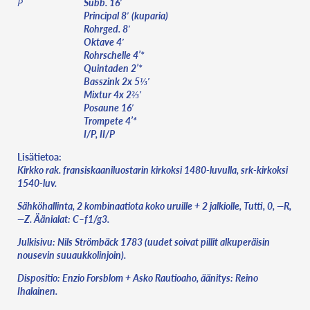
Subb. 16′
P
Principal 8′ (kuparia)
Rohrged. 8′
Oktave 4′
Rohrschelle 4’*
Quintaden 2’*
Basszink 2x 5⅓′
Mixtur 4x 2⅔′
Posaune 16′
Trompete 4’*
I/P, II/P
Lisätietoa:
Kirkko rak. fransiskaaniluostarin kirkoksi 1480-luvulla, srk-kirkoksi
1540-luv.
Sähköhallinta, 2 kombinaatiota koko uruille + 2 jalkiolle, Tutti, 0, —R,
—Z. Äänialat: C–f1/g3.
Julkisivu: Nils Strömbäck 1783 (uudet soivat pillit alkuperäisin
nousevin suuaukkolinjoin).
Dispositio: Enzio Forsblom + Asko Rautioaho, äänitys: Reino
Ihalainen.