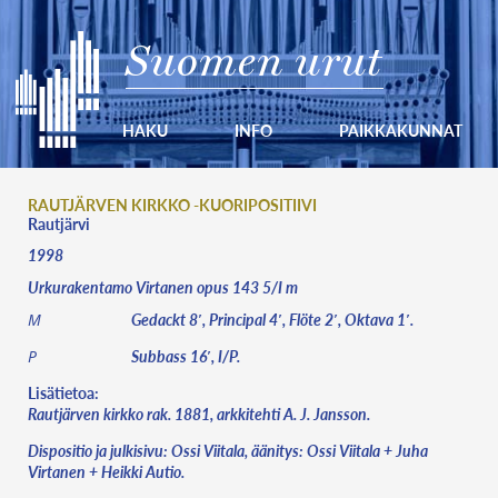
Suomen urut
HAKU
INFO
PAIKKAKUNNAT
RAUTJÄRVEN KIRKKO -KUORIPOSITIIVI
Rautjärvi
1998
Urkurakentamo Virtanen opus 143 5/I m
Gedackt 8′, Principal 4′, Flöte 2′, Oktava 1′.
M
Subbass 16′, I/P.
P
Lisätietoa:
Rautjärven kirkko rak. 1881, arkkitehti A. J. Jansson.
Dispositio ja julkisivu: Ossi Viitala, äänitys: Ossi Viitala + Juha
Virtanen + Heikki Autio.