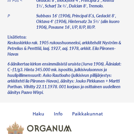
Gedackt 8′, Blockflöte 4′, Principal 2′, Kvinta
III Pos <
1⅓′, Scharf 3x ⅔′, Dulcian 8′, Tremolo.
Subbass 16′ (1906), Principal 8’Δ, Gedackt 8′,
P
Oktava 4′ (1906), Hintersatz 3x 5⅓′ (alin kuoro
1906), Posaune 16′, I/P, II/P, III/P.
Lisätietoa:
Keskuskirkko rak. 1905 rukoushuoneeksi, arkkitehdit Nyström &
Petrelius & Penttilä, laaj. 1927, aaj. 1978, arkkit. Eila Piironen-
Havas
6 äänikertaa kirkon ensimmäisistä uruista (Jurva 1906). Äänialat:
C–f1/g3. Hinta 345.000 mk. ispositio, julkisivuluonnos ja
huulipillimensuurit: Asko Rautioaho (julkisivun pillijärjestys:
arkkitehti ila Piironen-Havas), äänitys: Jouko Pirkkanen + Martti
Porthan. Vihitty 22.11.1978. 001 korjaus ja osittainen uudelleen
äänitys Paavo Wirpi.
Haku
Info
Paikkakunnat