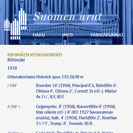
Suomen urut
HAKU
INFO
PAIKKAKUNNAT
RIIHIMÄEN KESKUSKIRKKO
Riihimäki
1978
Urkurakentamo Heinrich opus 110 26/III m
Bourdon 16′ (1906), Principal 8’Δ, Rohrflöte 8′,
I HW
Oktava 4′, Oktava 2′, Cornett 3x (c0–), Mixtur
4x 1⅓′, II/I, III/I.
Geigenprinc. 8′ (1906), Konsertflöte 8′ (1906),
II SW <
Voix céleste (c0–) 8′ (KU 1927 Savonrannan
uruista), Salic. 4′ (1906), Flachflöte 2′, Kvartian
1⅓’+1′, Tromp. 8′, Tremolo, III/II.