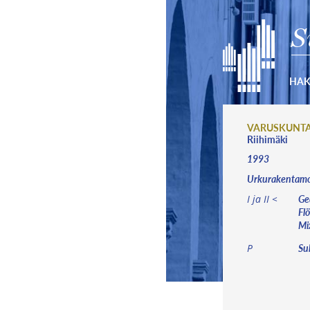
S
HA
VARUSKUNT
Riihimäki
1993
Urkurakentamo 
Ged
I ja II <
Flö
Mix
Sub
P