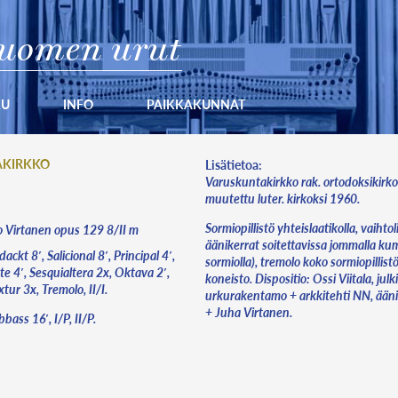
uomen urut
KU
INFO
PAIKKAKUNNAT
AKIRKKO
Lisätietoa:
Varuskuntakirkko rak. ortodoksikirko
muutettu luter. kirkoksi 1960.
Sormiopillistö yhteislaatikolla, vaihtol
Virtanen opus 129 8/II m
äänikerrat soitettavissa jommalla ku
ackt 8′, Salicional 8′, Principal 4′,
sormiolla), tremolo koko sormiopillistö
te 4′, Sesquialtera 2x, Oktava 2′,
koneisto. Dispositio: Ossi Viitala, julk
tur 3x, Tremolo, II/I.
urkurakentamo + arkkitehti NN, äänit
+ Juha Virtanen.
bass 16′, I/P, II/P.