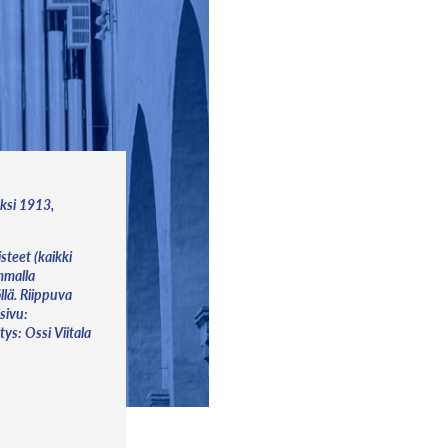
ksi 1913,
isteet (kaikki
mmalla
llä. Riippuva
isivu:
ys: Ossi Viitala