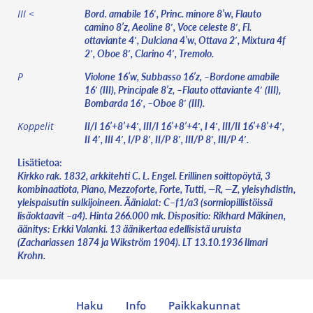
Bord. amabile 16′, Princ. minore 8’w, Flauto
III <
camino 8’z, Aeoline 8′, Voce celeste 8′, Fl.
ottaviante 4′, Dulciana 4’w, Ottava 2′, Mixtura 4f
2′, Oboe 8′, Clarino 4′, Tremolo.
Violone 16’w, Subbasso 16’z, –Bordone amabile
P
16′ (III), Principale 8’z, –Flauto ottaviante 4′ (III),
Bombarda 16′, –Oboe 8′ (III).
II/I 16’+8’+4′, III/I 16’+8’+4′, I 4′, III/II 16’+8’+4′,
Koppelit
II 4′, III 4′, I/P 8′, II/P 8′, III/P 8′, III/P 4′.
Lisätietoa:
Kirkko rak. 1832, arkkitehti C. L. Engel. Erillinen soittopöytä, 3
kombinaatiota, Piano, Mezzoforte, Forte, Tutti, —R, —Z, yleisyhdistin,
yleispaisutin sulkijoineen. Äänialat: C–f1/a3 (sormiopillistöissä
lisäoktaavit –a4). Hinta 266.000 mk. Dispositio: Rikhard Mäkinen,
äänitys: Erkki Valanki. 13 äänikertaa edellisistä uruista
(Zachariassen 1874 ja Wikström 1904). LT 13.10.1936 Ilmari
Krohn.
Haku
Info
Paikkakunnat