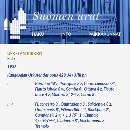
Suomen urut
HAKU
INFO
PAIKKAKUNNAT
USKELAN KIRKKO
Salo
1936
Kangasalan Urkutehdas opus 428 34+3/III pn
Bordone 16’z, Principale 8’z, Corno camoscio 8′,
I
Flauto jubalo 8’w, Gamba 8′, Ottava 4’z, Flauto
dolce 4’z, Mixtura 3f 2⅔’z, Corno 8′.
Fl. concerto 8′, Quintadena 8′, Salicionale 8’z,
II <
Unda maris 8′, Wienerflöte 4′, Blockflöte 2′,
Campanelli 2 ⅔’+ 1 3 /5’+1′, Cimbalo
4/5’+⅔’+½′, Clarinetto 8′, Vox humana 8′,
Tremolo.