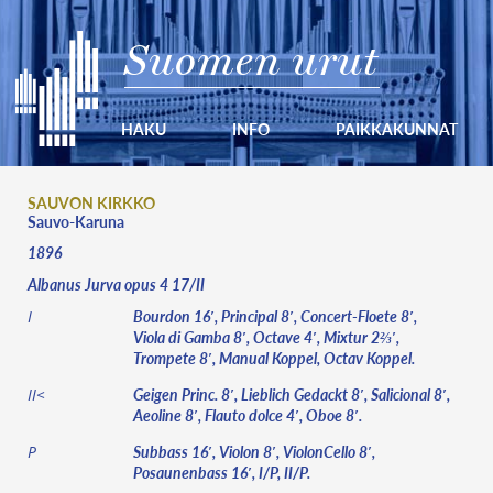
Suomen urut
HAKU
INFO
PAIKKAKUNNAT
SAUVON KIRKKO
Sauvo-Karuna
1896
Albanus Jurva opus 4 17/II
Bourdon 16′, Principal 8′, Concert-Floete 8′,
I
Viola di Gamba 8′, Octave 4′, Mixtur 2⅔′,
Trompete 8′, Manual Koppel, Octav Koppel.
Geigen Princ. 8′, Lieblich Gedackt 8′, Salicional 8′,
II<
Aeoline 8′, Flauto dolce 4′, Oboe 8′.
Subbass 16′, Violon 8′, ViolonCello 8′,
P
Posaunenbass 16′, I/P, II/P.