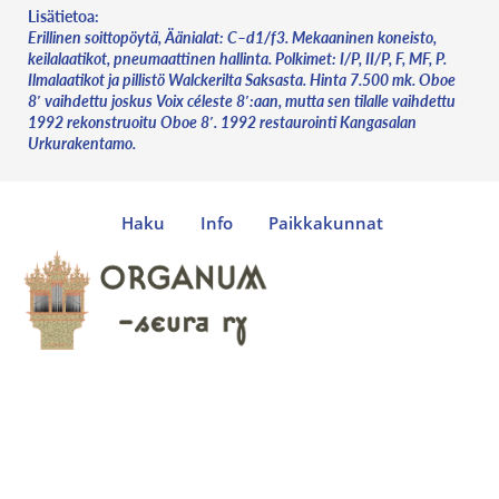
Lisätietoa:
Erillinen soittopöytä, Äänialat: C–d1/f3. Mekaaninen koneisto,
keilalaatikot, pneumaattinen hallinta. Polkimet: I/P, II/P, F, MF, P.
Ilmalaatikot ja pillistö Walckerilta Saksasta. Hinta 7.500 mk. Oboe
8′ vaihdettu joskus Voix céleste 8′:aan, mutta sen tilalle vaihdettu
1992 rekonstruoitu Oboe 8′. 1992 restaurointi Kangasalan
Urkurakentamo.
Haku
Info
Paikkakunnat