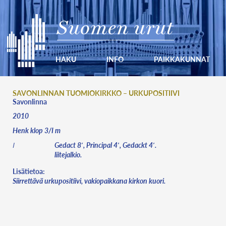
Suomen urut
HAKU
INFO
PAIKKAKUNNAT
SAVONLINNAN TUOMIOKIRKKO – URKUPOSITIIVI
Savonlinna
2010
Henk klop 3/I m
Gedact 8′, Principal 4′, Gedackt 4′.
I
liitejalkio.
Lisätietoa:
Siirrettävä urkupositiivi, vakiopaikkana kirkon kuori.