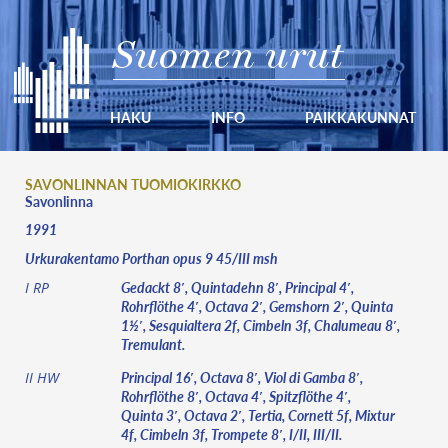
Suomen urut
HAKU
INFO
PAIKKAKUNNAT
SAVONLINNAN TUOMIOKIRKKO
Savonlinna
1991
Urkurakentamo Porthan opus 9 45/III msh
Gedackt 8′, Quintadehn 8′, Principal 4′,
I RP
Rohrflöthe 4′, Octava 2′, Gemshorn 2′, Quinta
1½′, Sesquialtera 2f, Cimbeln 3f, Chalumeau 8′,
Tremulant.
Principal 16′, Octava 8′, Viol di Gamba 8′,
II HW
Rohrflöthe 8′, Octava 4′, Spitzflöthe 4′,
Quinta 3′, Octava 2′, Tertia, Cornett 5f, Mixtur
4f, Cimbeln 3f, Trompete 8′, I/II, III/II.