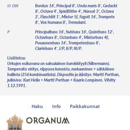
Bordun 16′, Principal 8′, Unda maris 8′, Gedackt
III OW
8′, Octava 4′, Spielflöthe 4′, Nassat 3′, Octava
2′, Flaschlöt 1′, Mixtur 5f, Fagott 16′, Trompete
8′, Vox humana 8′, Tremulant.
Principalbass 16′, Subbass 16′, Quintbass 12′,
P
Octavbass 8′, Octavbass 4′, Mixturbass 4f,
Posaunenbass 16′, Trompetenbass 8′,
Clarinbass 4′, I/P, II/P, III/P.
Lisätietoa:
Urkujen esikuvana on saksalainen barokkityyli (Silbermann).
Temperoitu viritys, riippuva koneisto, mekaaninen + sähköinen
hallinta (256 kombinaatiota). Dispositio ja äänitys: Martti Porthan,
julkisivu: Kari Hella + Martti Porthan + Kaarlo Lempinen. Vihitty
1.12.1991.
Haku
Info
Paikkakunnat