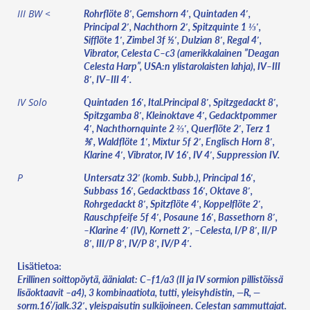
Rohrflöte 8′, Gemshorn 4′, Quintaden 4′,
III BW <
Principal 2′, Nachthorn 2′, Spitzquinte 1 ⅓′,
Sifflöte 1′, Zimbel 3f ½′, Dulzian 8′, Regal 4′,
Vibrator, Celesta C–c3 (amerikkalainen ”Deagan
Celesta Harp”, USA:n ylistarolaisten lahja), IV–III
8′, IV–III 4′.
Quintaden 16′, Ital.Principal 8′, Spitzgedackt 8′,
IV Solo
Spitzgamba 8′, Kleinoktave 4′, Gedacktpommer
4′, Nachthornquinte 2 ⅔′, Querflöte 2′, Terz 1
⅗′, Waldflöte 1′, Mixtur 5f 2′, Englisch Horn 8′,
Klarine 4′, Vibrator, IV 16′, IV 4′, Suppression IV.
Untersatz 32′ (komb. Subb.), Principal 16′,
P
Subbass 16′, Gedacktbass 16′, Oktave 8′,
Rohrgedackt 8′, Spitzflöte 4′, Koppelflöte 2′,
Rauschpfeife 5f 4′, Posaune 16′, Bassethorn 8′,
–Klarine 4′ (IV), Kornett 2′, –Celesta, I/P 8′, II/P
8′, III/P 8′, IV/P 8′, IV/P 4′.
Lisätietoa:
Erillinen soittopöytä, äänialat: C–f1/a3 (II ja IV sormion pillistöissä
lisäoktaavit –a4), 3 kombinaatiota, tutti, yleisyhdistin, —R, —
sorm.16’/jalk.32′, yleispaisutin sulkijoineen. Celestan sammuttajat.