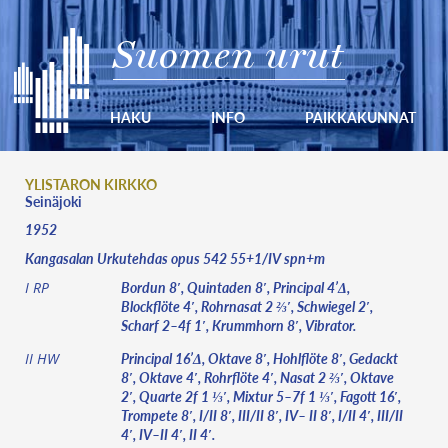
Suomen urut
HAKU
INFO
PAIKKAKUNNAT
YLISTARON KIRKKO
Seinäjoki
1952
Kangasalan Urkutehdas opus 542 55+1/IV spn+m
Bordun 8′, Quintaden 8′, Principal 4’Δ,
I RP
Blockflöte 4′, Rohrnasat 2 ⅔′, Schwiegel 2′,
Scharf 2–4f 1′, Krummhorn 8′, Vibrator.
Principal 16’Δ, Oktave 8′, Hohlflöte 8′, Gedackt
II HW
8′, Oktave 4′, Rohrflöte 4′, Nasat 2 ⅔′, Oktave
2′, Quarte 2f 1 ⅓′, Mixtur 5–7f 1 ⅓′, Fagott 16′,
Trompete 8′, I/II 8′, III/II 8′, IV– II 8′, I/II 4′, III/II
4′, IV–II 4′, II 4′.