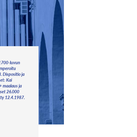
 1700-luvun
emperoitu
. Dispositio ja
set: Kai
+ maalaus ja
set 26.000
tty 12.4.1987.