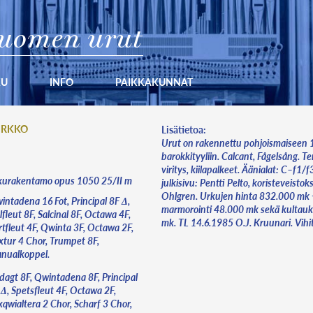
uomen urut
KU
INFO
PAIKKAKUNNAT
KIRKKO
Lisätietoa:
Urut on rakennettu pohjoismaiseen
barokkityyliin. Calcant, Fågelsång. T
viritys, kiilapalkeet. Äänialat: C–f1/f3
kurakentamo opus 1050 25/II m
julkisivu: Pentti Pelto, koristeveistok
Ohlgren. Urkujen hinta 832.000 mk 
intadena 16 Fot, Principal 8F Δ,
marmorointi 48.000 mk sekä kultauk
fleut 8F, Salcinal 8F, Octawa 4F,
mk. TL 14.6.1985 O.J. Kruunari. Vihi
rtfleut 4F, Qwinta 3F, Octawa 2F,
xtur 4 Chor, Trumpet 8F,
nualkoppel.
dagt 8F, Qwintadena 8F, Principal
 Δ, Spetsfleut 4F, Octawa 2F,
xqwialtera 2 Chor, Scharf 3 Chor,