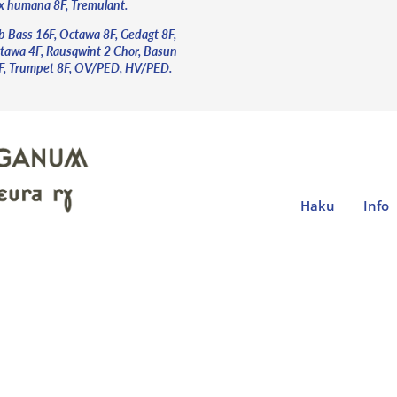
x humana 8F, Tremulant.
b Bass 16F, Octawa 8F, Gedagt 8F,
tawa 4F, Rausqwint 2 Chor, Basun
F, Trumpet 8F, OV/PED, HV/PED.
Haku
Info