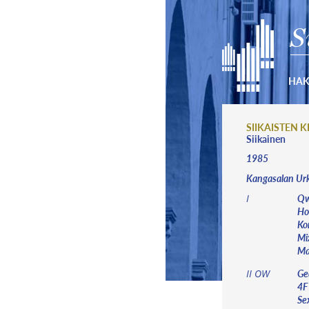
S
HA
SIIKAISTEN 
Siikainen
1985
Kangasalan Ur
Qw
I
Hol
Ko
Mi
Ma
Ge
II OW
4F
Se