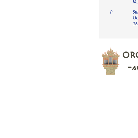
Vo
Su
P
Oc
16