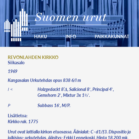
Suomen urut
HAKU
INFO
PAIKKAKUNNAT
REVONLAHDEN KIRKKO
Siikasalo
1969
Kangasalan Urkutehdas opus 838 6/I m
Holzgedackt 8’Δ, Salicional 8′, Principal 4′,
I <
Gemshorn 2′, Mixtur 3x 1⅓′.
Subbass 16′, M/P.
P
Lisätietoa:
Kirkko rak. 1775
Urut ovat lattialla kirkon etuosassa. Äänialat: C–d1/f3. Dispositio ja
julkisivu: urkutehdas, äänitys: Erkki Lennekoski. Hinta 18.200 mk.