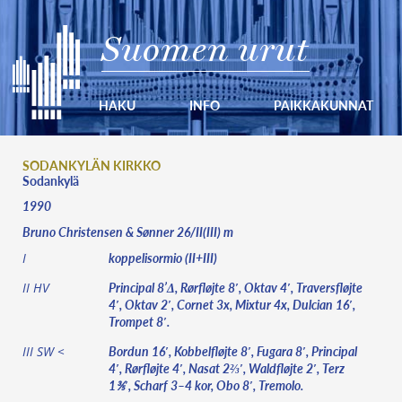
Suomen urut
HAKU
INFO
PAIKKAKUNNAT
SODANKYLÄN KIRKKO
Sodankylä
1990
Bruno Christensen & Sønner 26/II(III) m
koppelisormio (II+III)
I
Principal 8’Δ, Rørfløjte 8′, Oktav 4′, Traversfløjte
II HV
4′, Oktav 2′, Cornet 3x, Mixtur 4x, Dulcian 16′,
Trompet 8′.
Bordun 16′, Kobbelfløjte 8′, Fugara 8′, Principal
III SW <
4′, Rørfløjte 4′, Nasat 2⅔′, Waldfløjte 2′, Terz
1⅗′, Scharf 3–4 kor, Obo 8′, Tremolo.