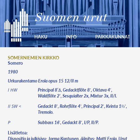
Suomen urut
HAKU
INFO
PAIKKAKUNNAT
SOMERNIEMIEN KIRKKO
Somero
1980
Urkurakentamo Erola opus 15 12/II m
Principal 8’Δ, Gedacktflöte 8′, Oktava 4′,
I HW
Waldflöte 2′, Sesquialter 2x, Mixtur 3x, II/I.
Gedackt 8′, Rohrflöte 4′, Principal 2′, Kvinta 1⅓′,
II SW <
Tremolo.
Subbass 16′, Gedackt 8′, I/P, II/P.
P
Lisätietoa:
Dispositio ja julkisivu: Jorma Kontunen, äänitys: Matti Erola. Urut