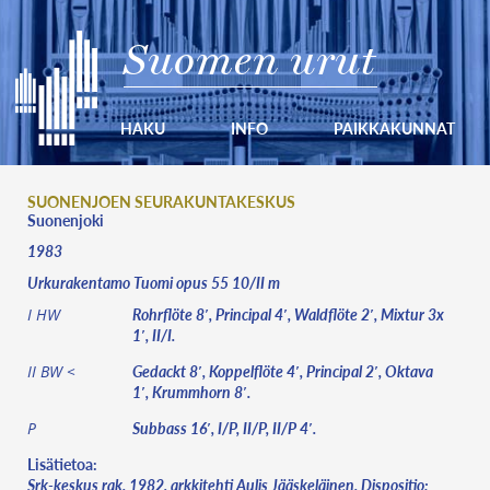
Suomen urut
HAKU
INFO
PAIKKAKUNNAT
SUONENJOEN SEURAKUNTAKESKUS
Suonenjoki
1983
Urkurakentamo Tuomi opus 55 10/II m
Rohrflöte 8′, Principal 4′, Waldflöte 2′, Mixtur 3x
I HW
1′, II/I.
Gedackt 8′, Koppelflöte 4′, Principal 2′, Oktava
II BW <
1′, Krummhorn 8′.
Subbass 16′, I/P, II/P, II/P 4′.
P
Lisätietoa:
Srk-keskus rak. 1982, arkkitehti Aulis Jääskeläinen. Dispositio: