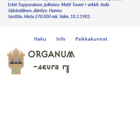
Erkki Tuppurainen, julkisivu: Matti Tuomi + arkkit. Aulis
Jääskeläinen, äänitys: Hannu
Junttila. Hinta 270.000 mk. Valm. 10.3.1983.
Haku
Info
Paikkakunnat