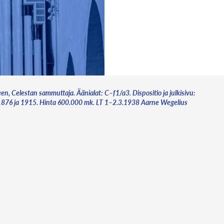
neen, Celestan sammuttaja. Äänialat: C–f1/a3. Dispositio ja julkisivu:
lta 1876 ja 1915. Hinta 600.000 mk. LT 1–2.3.1938 Aarne Wegelius