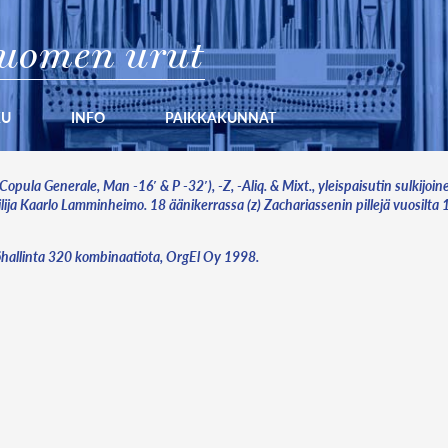
uomen urut
KU
INFO
PAIKKAKUNNAT
Copula Generale, Man -16′ & P -32′), -Z, -Aliq. & Mixt., yleispaisutin sulkijoi
teilija Kaarlo Lamminheimo. 18 äänikerrassa (z) Zachariassenin pillejä vuosi
allinta 320 kombinaatiota, OrgEl Oy 1998.