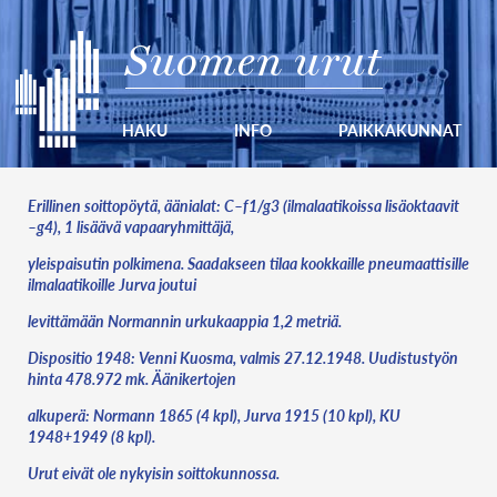
Suomen urut
HAKU
INFO
PAIKKAKUNNAT
Erillinen soittopöytä, äänialat: C–f1/g3 (ilmalaatikoissa lisäoktaavit
–g4), 1 lisäävä vapaaryhmittäjä,
yleispaisutin polkimena. Saadakseen tilaa kookkaille pneumaattisille
ilmalaatikoille Jurva joutui
levittämään Normannin urkukaappia 1,2 metriä.
Dispositio 1948: Venni Kuosma, valmis 27.12.1948. Uudistustyön
hinta 478.972 mk. Äänikertojen
alkuperä: Normann 1865 (4 kpl), Jurva 1915 (10 kpl), KU
1948+1949 (8 kpl).
Urut eivät ole nykyisin soittokunnossa.