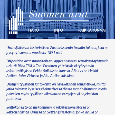
Suomen urut
HAKU
INFO
PAIKKAKUNNAT
Urut sijaitsevat historiallisen Zachariassenin fasadin takana, joka on
pysynyt samana vuodesta 1891 asti.
Disposition ovat suunnitelleet Lappeenrannan seurakuntayhtymän
urkurit Riina Tölli ja Toni Pussinen yhteistyössä työryhmän
asiantuntijajäsen Pekka Suikkasen kanssa. Äänitys on Heikki
Aution, Juha Virtasen ja Aku Aution käsialaa.
Urkujen tyylillinen lähtökohta on ranskalainen romantiikka, mutta
jotka toimivat kyseisessä akustisessa tilassa mahdollisimman hyvin
palvellen myös tyylillisen aikakautensa rajojen yli ohjelmiston
puitteissa.
Soittokoneisto on mekaaninen ja rekisterikoneistossa on
kaksoishallinta. Uruissa on Setzer-järjestelmä, jonka avulla on