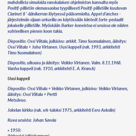
mahdollista simuloida ranskalaisen ohjelmiston kannalta myös
Positif-pillistön olemassaoloa tyypillisesti Positif-pillistölle kuuluvan
Clarinet 8´-äänikerran löytyessä pääsormiolta. Appel d’anches -
järjestelmän sijaan urkurilla on käytössään kiinteät forte-pedaalit
jokaiselle pillistölle. Myöskään Barker-koneistoa ei uruissa ole niiden
suhteellisen pienen koon takia.
Dispositio: Ossi Viitala, julkisivu: arkkit. Timo Suomalainen, äänitys:
Ossi Viitala + Juha Virtanen. Uusi kappeli (rak. 1993, arkkitehti
Timo Suomalainen)
Dispositio, ulkoasu ja äänitys: Veikko Virtanen. Valm. 8.11.1968.
Vanha kappeli (rak. 1910, arkkitehti E. A. Kranck)
Uusi kappeli
Dispositio: Ossi Viitala + Veikko Virtanen, julkisivu: Veikko Virtanen,
äänitys: Ossi Viitala + Pertti
Metsävuo.
Jokelan kirkko (rak. srk-taloksi 1975, arkkitehti Eero Askolin)
Kuva uruista: Johan Savola
» 1950:
(kirkosta) jalkioharmoni.