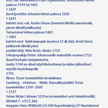
urut, rak. mahdollisesti Eskil Orgamästare, tuhoutuneet kirkon
palossa 1594 tai 1601.
† 1629
(kuori)positiivi, tuhoutui kirkon palossa 1630.
† 1643
kahdet urut, rak. Anders Bruse (isommat lähellä saarnatuolia,
pienet lähellä pääkuoria).
Tuhoutuivat kirkon palossa 1681.
† 1682
kahdet urut: Tarkk’ampujain kuorissa 12 äk (lahj. Arvid Horn),
pääkuorin lähellä pieni
positiivi (lahj. Niels Kock), rikottu 1710.
Urkujenpolkija Petter Johanssonille maksettiin vuonna 1722
(kuori?)urkujen korjaamisesta,
mutta 1748 ne olivat käyttökelvottomat ja niiden jäännökset
myytiin huutokaupalla
1791.
Rinne: Turun tuomiokirkko keskiaikana
Gardberg – Heininen – Welin: Kansallispyhäkkö Turun
tuomiokirkko 1300–2000
† 1727
Johan Niclas Cahman 32/II m (ensimmäiset urut takalehterillä),
äänialat C–e1/c3, lahj.
kauppias Hans Wittfooth (35.000 kuparitaalaria).29 Vaurioituivat