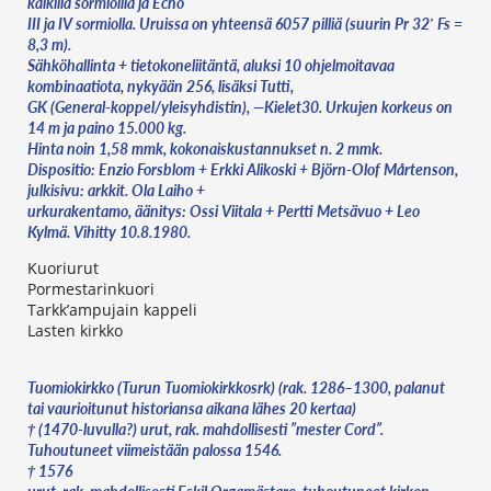
kaikilla sormioilla ja Echo
III ja IV sormiolla. Uruissa on yhteensä 6057 pilliä (suurin Pr 32′ Fs =
8,3 m).
Sähköhallinta + tietokoneliitäntä, aluksi 10 ohjelmoitavaa
kombinaatiota, nykyään 256, lisäksi Tutti,
GK (General-koppel/yleisyhdistin), —Kielet30. Urkujen korkeus on
14 m ja paino 15.000 kg.
Hinta noin 1,58 mmk, kokonaiskustannukset n. 2 mmk.
Dispositio: Enzio Forsblom + Erkki Alikoski + Björn-Olof Mårtenson,
julkisivu: arkkit. Ola Laiho +
urkurakentamo, äänitys: Ossi Viitala + Pertti Metsävuo + Leo
Kylmä. Vihitty 10.8.1980.
Kuoriurut
Pormestarinkuori
Tarkk’ampujain kappeli
Lasten kirkko
Tuomiokirkko (Turun Tuomiokirkkosrk) (rak. 1286–1300, palanut
tai vaurioitunut historiansa aikana lähes 20 kertaa)
† (1470-luvulla?) urut, rak. mahdollisesti ”mester Cord”.
Tuhoutuneet viimeistään palossa 1546.
† 1576