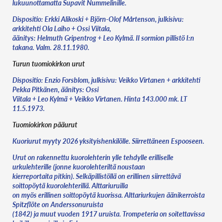
lukuunottamatta Supavit Nummelinille.
Dispositio: Erkki Alikoski + Björn-Olof Mårtenson, julkisivu:
arkkitehti Ola Laiho + Ossi Viitala,
äänitys: Helmuth Gripentrog + Leo Kylmä. II sormion pillistö I:n
takana. Valm. 28.11.1980.
Turun tuomiokirkon urut
Dispositio: Enzio Forsblom, julkisivu: Veikko Virtanen + arkkitehti
Pekka Pitkänen, äänitys: Ossi
Viitala + Leo Kylmä + Veikko Virtanen. Hinta 143.000 mk. LT
11.5.1973.
Tuomiokirkon pääurut
Kuoriurut myyty 2026 yksityishenkilölle. Siirrettäneen Espooseen.
Urut on rakennettu kuorolehterin ylle tehdylle erilliselle
urkulehterille (jonne kuorolehteriltä noustaan
kierreportaita pitkin). Selkäpillistöllä on erillinen siirrettävä
soittopöytä kuorolehterillä. Alttariuruilla
on myös erillinen soittopöytä kuorissa. Alttariurkujen äänikerroista
Spitzflöte on Anderssonuruista
(1842) ja muut vuoden 1917 uruista. Trompeteria on soitettavissa