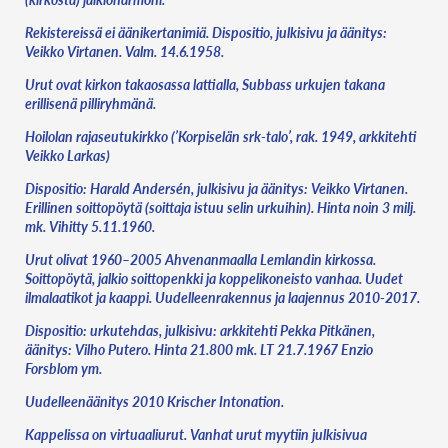
Rekistereissä ei äänikertanimiä. Dispositio, julkisivu ja äänitys:
Veikko Virtanen. Valm. 14.6.1958.
Urut ovat kirkon takaosassa lattialla, Subbass urkujen takana
erillisenä pilliryhmänä.
Hoilolan rajaseutukirkko (’Korpiselän srk-talo’, rak. 1949, arkkitehti
Veikko Larkas)
Dispositio: Harald Andersén, julkisivu ja äänitys: Veikko Virtanen.
Erillinen soittopöytä (soittaja istuu selin urkuihin). Hinta noin 3 milj.
mk. Vihitty 5.11.1960.
Urut olivat 1960–2005 Ahvenanmaalla Lemlandin kirkossa.
Soittopöytä, jalkio soittopenkki ja koppelikoneisto vanhaa. Uudet
ilmalaatikot ja kaappi. Uudelleenrakennus ja laajennus 2010-2017.
Dispositio: urkutehdas, julkisivu: arkkitehti Pekka Pitkänen,
äänitys: Vilho Putero. Hinta 21.800 mk. LT 21.7.1967 Enzio
Forsblom ym.
Uudelleenäänitys 2010 Krischer Intonation.
Kappelissa on virtuaaliurut. Vanhat urut myytiin julkisivua