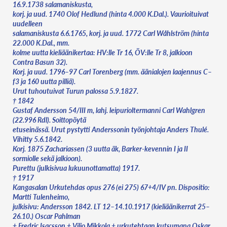
16.9.1738 salamaniskusta,
korj. ja uud. 1740 Olof Hedlund (hinta 4.000 K.Dal.). Vaurioituivat
uudelleen
salamaniskusta 6.6.1765, korj. ja uud. 1772 Carl Wåhlström (hinta
22.000 K.Dal., mm.
kolme uutta kieliäänikertaa: HV:lle Tr 16, ÖV:lle Tr 8, jalkioon
Contra Basun 32).
Korj. ja uud. 1796–97 Carl Torenberg (mm. äänialojen laajennus C–
f3 ja 160 uutta pilliä).
Urut tuhoutuivat Turun palossa 5.9.1827.
† 1842
Gustaf Andersson 54/III m, lahj. leipurioltermanni Carl Wahlgren
(22.996 Rdl). Soittopöytä
etuseinässä. Urut pystytti Anderssonin työnjohtaja Anders Thulé.
Vihitty 5.6.1842.
Korj. 1875 Zachariassen (3 uutta äk, Barker-kevennin I ja II
sormiolle sekä jalkioon).
Purettu (julkisivua lukuunottamatta) 1917.
† 1917
Kangasalan Urkutehdas opus 276 (ei 275) 67+4/IV pn. Dispositio:
Martti Tulenheimo,
julkisivu: Andersson 1842. LT 12–14.10.1917 (kieliäänikerrat 25–
26.10.) Oscar Pahlman
+ Fredric Isacsson + Viljo Mikkola + urkutehtaan kutsumana Oskar