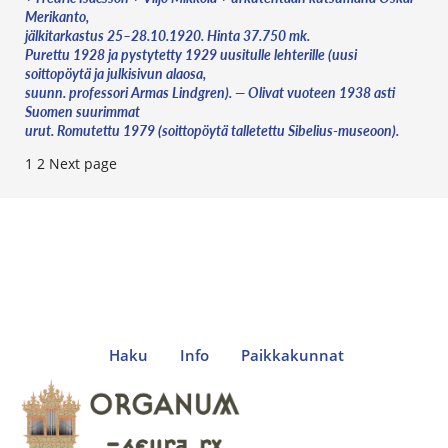
Merikanto,
jälkitarkastus 25–28.10.1920. Hinta 37.750 mk.
Purettu 1928 ja pystytetty 1929 uusitulle lehterille (uusi
soittopöytä ja julkisivun alaosa,
suunn. professori Armas Lindgren). — Olivat vuoteen 1938 asti
Suomen suurimmat
urut. Romutettu 1979 (soittopöytä talletettu Sibelius-museoon).
A
Page
Page
1
2
Next page
r
t
i
k
k
e
Haku
Info
Paikkakunnat
l
i
e