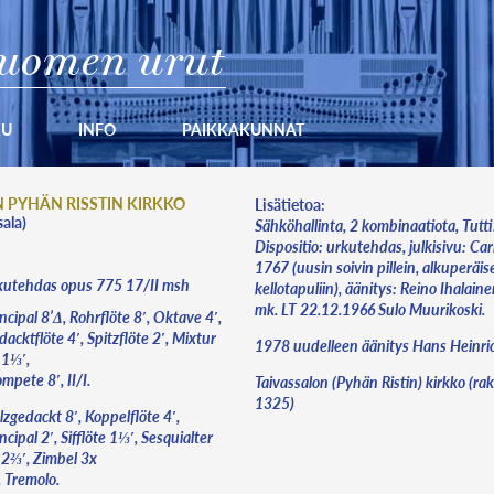
uomen urut
KU
INFO
PAIKKAKUNNAT
 PYHÄN RISSTIN KIRKKO
Lisätietoa:
sala)
Sähköhallinta, 2 kombinaatiota, Tutti
Dispositio: urkutehdas, julkisivu: Ca
1767 (uusin soivin pillein, alkuperäise
kutehdas opus 775 17/II msh
kellotapuliin), äänitys: Reino Ihalain
mk. LT 22.12.1966 Sulo Muurikoski.
ncipal 8’Δ, Rohrflöte 8′, Oktave 4′,
acktflöte 4′, Spitzflöte 2′, Mixtur
1978 uudelleen äänitys Hans Heinri
 1⅓′,
mpete 8′, II/I.
Taivassalon (Pyhän Ristin) kirkko (ra
1325)
zgedackt 8′, Koppelflöte 4′,
ncipal 2′, Sifflöte 1⅓′, Sesquialter
 2⅔′, Zimbel 3x
, Tremolo.