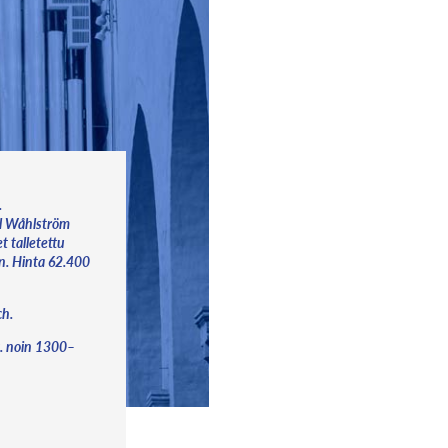
.
rl Wåhlström
t talletettu
en. Hinta 62.400
ch.
k. noin 1300–