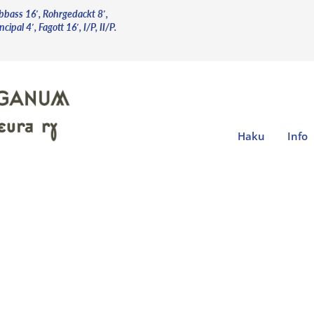
bbass 16′, Rohrgedackt 8′,
ncipal 4′, Fagott 16′, I/P, II/P.
Haku
Info