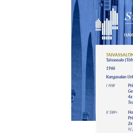
S
HA
TAIVASSALON
Taivassalo (Töf
1966
Kangasalan Ur
Pri
I HW
Ged
4x
Tro
Hol
II SW<
Pri
2x
⅔′