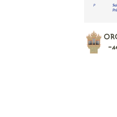
Su
P
Pri