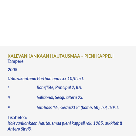
Suomen urut
HAKU
INFO
PAIKKAKUNNAT
KALEVANKANKAAN HAUTAUSMAA – PIENI KAPPELI
Tampere
2008
Urkurakentamo Porthan opus xx 10/II m I.
Rohrflöte, Principal 2, II/I.
I
Salicional, Sesquialtera 2x.
II
Subbass 16′, Gedackt 8′ (komb. Sb), I/P, II/P. I.
P
Lisätietoa:
Kalevankankaan hautausmaa pieni kappeli rak. 1985, arkkitehti
Antero Sirviö.