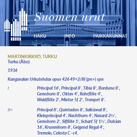
Suomen urut
HAKU
INFO
PAIKKAKUNNAT
MARTINKIRKKO, TURKU
Turku (Åbo)
1936
Kangasalan Urkutehdas opus 426 49+2/III (pn>) spn
Principal 16′, Principal 8′, Tibia 8′, Borduna 8′,
I
Gemshorn 8′, Oktav 4′, Rohrflöte 4′,
Waldflöte 2′, Mixtur 5f 2′, Trompet 8′.
Principal 8′, Quintaden 8′, Salicional 8′,
II<
Kleinprincipal 4′, Nachthorn 4′, Nasard 2⅔′,
Gemshorn 2′, Sifflöte 1′, Scharf 5f 1⅓′, Dulcian
16′, Krummhorn 8′, Geigend Regal 4′,
Tremolo, Celesta C–c4.