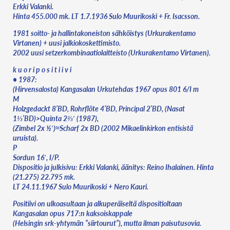
Erkki Valanki.
Hinta 455.000 mk. LT 1.7.1936 Sulo Muurikoski + Fr. Isacsson.
1981 soitto- ja hallintakoneiston sähköistys (Urkurakentamo
Virtanen) + uusi jalkiokoskettimisto.
2002 uusi setzerkombinaatiolaitteisto (Urkurakentamo Virtanen).
k u o r i p o s i t i i v i
• 1987:
(Hirvensalosta) Kangasalan Urkutehdas 1967 opus 801 6/I m
M
Holzgedackt 8’BD, Rohrflöte 4’BD, Principal 2’BD, (Nasat
1⅓’BD)>Quinta 2⅔′ (1987),
(Zimbel 2x ½′)≈Scharf 2x BD (2002 Mikaelinkirkon entisistä
uruista).
P
Sordun 16′, I/P.
Dispositio ja julkisivu: Erkki Valanki, äänitys: Reino Ihalainen. Hinta
(21.275) 22.795 mk.
LT 24.11.1967 Sulo Muurikoski + Nero Kauri.
Positiivi on ulkoasultaan ja alkuperäiseltä dispositioltaan
Kangasalan opus 717:n kaksoiskappale
(Helsingin srk-yhtymän ”siirtourut”), mutta ilman paisutusovia.