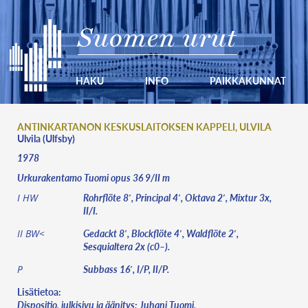
Suomen urut
HAKU
INFO
PAIKKAKUNNAT
ANTINKARTANON KESKUSLAITOKSEN KAPPELI, ULVILA
Ulvila (Ulfsby)
1978
Urkurakentamo Tuomi opus 36 9/II m
Rohrflöte 8′, Principal 4′, Oktava 2′, Mixtur 3x,
I HW
II/I.
Gedackt 8′, Blockflöte 4′, Waldflöte 2′,
II BW<
Sesquialtera 2x (c0–).
Subbass 16′, I/P, II/P.
P
Lisätietoa:
Dispositio, julkisivu ja äänitys: Juhani Tuomi.