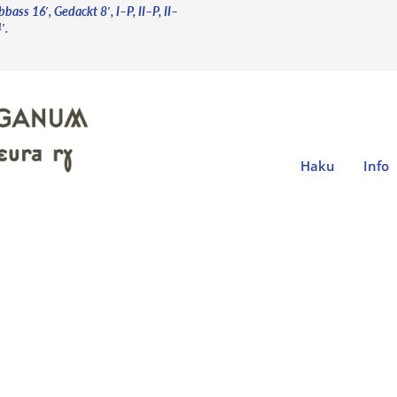
bass 16′, Gedackt 8′, I–P, II–P, II–
′.
Haku
Info