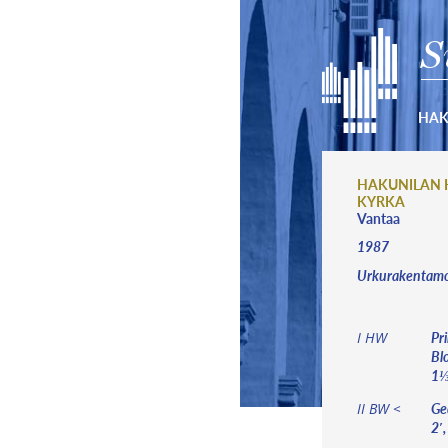
S
HA
HAKUNILAN 
KYRKA
Vantaa
1987
Urkurakentamo 
Pri
I HW
Blo
1⅓′
Ged
II BW <
2′,