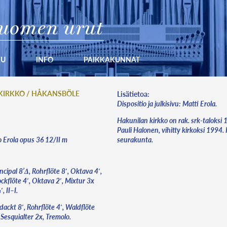
uomen urut
KU
INFO
PAIKKAKUNNAT
KIRKKO / HÅKANSBÖLE
Lisätietoa:
Dispositio ja julkisivu: Matti Erola.
Hakunilan kirkko on rak. srk-taloksi 1
Pauli Halonen, vihitty kirkoksi 1994.
Erola opus 36 12/II m
seurakunta.
ncipal 8’Δ, Rohrflöte 8′, Oktava 4′,
ckflöte 4′, Oktava 2′, Mixtur 3x
, II–I.
ackt 8′, Rohrflöte 4′, Waldflöte
 Sesquialter 2x, Tremolo.