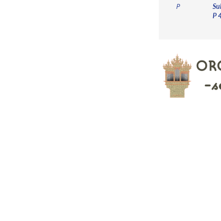
Sub
P
P 4