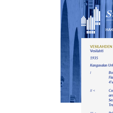
S
HA
VESILAHDEN
Vesilahti
1935
Kangasalan Ur
Bor
I
Fl
4’v
Cor
II <
arm
Ses
Tr