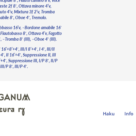
ncipale 8′, Flauto camino 8’v, Voce
este 2f 8′, Ottava minore 4’v,
uto 4’v, Mixtura 3f 2’v, Tromba
abile 8′, Oboe 4′, Tremolo.
bbasso 16’v, –Bordone amabile 16′
, Flautobasso 8′, Ottava 4’v, Fagotto
, –Tromba 8′ (III), –Oboe 4′ (III).
I 16’+8’+4′, III/I 8’+4′, I 4′, III/II
4′, II 16’+4′, Suppressione II, III
+4′, Suppressione III, I/P 8′, II/P
 III/P 8′, III/P 4′.
Haku
Info