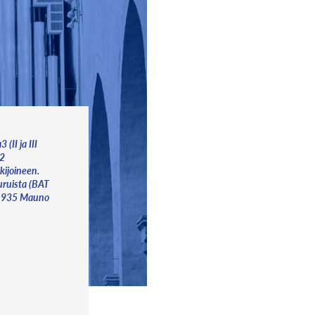
 (II ja III
 2
lkijoineen.
 uruista (BAT
.1935 Mauno