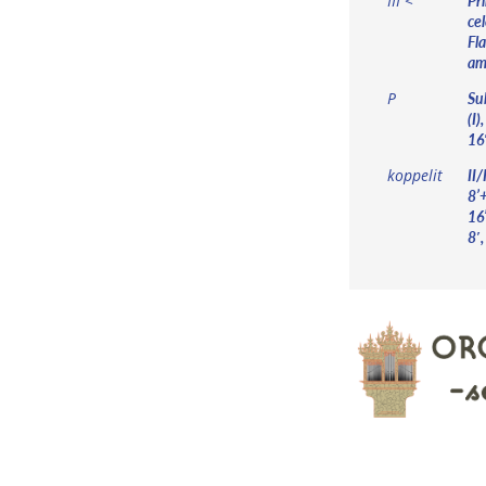
Pri
III <
cel
Fla
am
Su
P
(I)
16′
II/
koppelit
8’+
16’
8′,