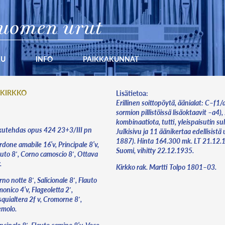
uomen urut
KU
INFO
PAIKKAKUNNAT
 KIRKKO
Lisätietoa:
Erillinen soittopöytä, äänialat: C–f1/a3
sormion pillistöissä lisäoktaavit –a4),
kombinaatiota, tutti, yleispaisutin su
kutehdas opus 424 23+3/III pn
Julkisivu ja 11 äänikertaa edellisistä
1887). Hinta 164.300 mk. LT 21.12
done amabile 16’v, Principale 8’v,
Suomi, vihitty 22.12.1935.
auto 8′, Corno camoscio 8′, Ottava
.
Kirkko rak. Martti Tolpo 1801–03.
no notte 8′, Salicionale 8′, Flauto
onico 4’v, Flageoletta 2′,
quialtera 2f v, Cromorne 8′,
emolo.