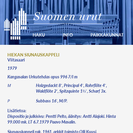
Suomen urut
HAKU
INFO
PAIKKAKUNNAT
HIEKAN SIUNAUSKAPPELI
Viitasaari
1979
Kangasalan Urkutehdas opus 996 7/I m
Holzgedackt 8′, Principal 4′, Rohrflöte 4′,
M
Waldflöte 2′, Spitzquinte 1⅓′, Scharf 3x.
Subbass 16′, M/P.
P
Lisätietoa:
Dispositio ja julkisivu: Pentti Pelto, äänitys: Antti Alajoki. Hinta
99.000 mk. LT 6.7.1979 Paavo Masalin.
Siunauskappeli rak. 1961, arkkit.toimisto Olli Kuusi.