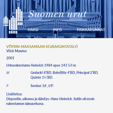
Suomen urut
HAKU
INFO
PAIKKAKUNNAT
VÖYRIN-MAKSAMAAN SEURAKUNTATALO
Vörå-Maxmo
2001
Urkurakentamo Heinrich 1984 opus 143 5/I m
Gedackt 8’BD, Rohrflöte 4’BD, Principal 2’BD,
M
Quinte 1⅓’BD.
Sordun 16′, I/P.
P
Lisätietoa:
Dispositio, ulkoasu ja äänitys: Hans Heinrich. Soitin oli ensin
rakentamon lainaurkuna.