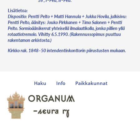
16′, I–Ped, II–Ped.
Lisätietoa:
Dispositio: Pentti Pelto + Matti Hannula + Jukka Hovila, julkisivu:
Pentti Pelto, äänitys: Jouko Pirkkanen + Timo Salonen + Pentti
Pelto. Sormioäänikerrat yhteisellä ilmalaatikolla, jonka pillien yllä
rotaatiotremolo. Vihitty 6.5.1990. (Rakennussopimus puuttuu
rakentamon arkistosta.)
Kirkko rak. 1848–50 intendentinkonttorin piirustusten mukaan.
Haku
Info
Paikkakunnat