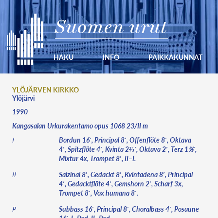
Suomen urut
HAKU
INFO
PAIKKAKUNNAT
YLÖJÄRVEN KIRKKO
Ylöjärvi
1990
Kangasalan Urkurakentamo opus 1068 23/II m
Bordun 16′, Principal 8′, Offenflöte 8′, Oktava
I
4′, Spitzflöte 4′, Kvinta 2⅔′, Oktava 2′, Terz 1⅗′,
Mixtur 4x, Trompet 8′, II–I.
Salzinal 8′, Gedackt 8′, Kvintadena 8′, Principal
II
4′, Gedacktflöte 4′, Gemshorn 2′, Scharf 3x,
Trompet 8′, Vox humana 8′.
Subbass 16′, Principal 8′, Choralbass 4′, Posaune
P