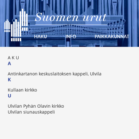
Suomen urut
HAKU
INFO
PAIKKAKUNNAT
A
K
U
A
Antinkartanon keskuslaitoksen kappeli, Ulvila
K
Kullaan kirkko
U
Ulvilan Pyhän Olavin kirkko
Ulvilan siunauskappeli