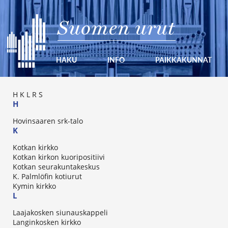
Suomen urut
HAKU
INFO
PAIKKAKUNNAT
H
K
L
R
S
H
Hovinsaaren srk-talo
K
Kotkan kirkko
Kotkan kirkon kuoripositiivi
Kotkan seurakuntakeskus
K. Palmlöfin kotiurut
Kymin kirkko
L
Laajakosken siunauskappeli
Langinkosken kirkko