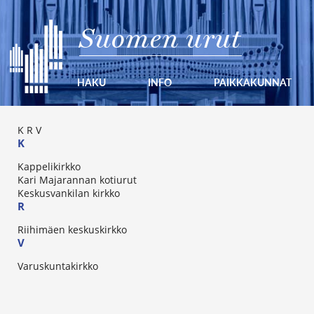
Suomen urut
HAKU
INFO
PAIKKAKUNNAT
K
R
V
K
Kappelikirkko
Kari Majarannan kotiurut
Keskusvankilan kirkko
R
Riihimäen keskuskirkko
V
Varuskuntakirkko