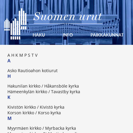
Suomen urut
HAKU
INFO
PAIKKAKUNNAT
A
H
K
M
P
S
T
V
A
Asko Rautioahon kotiurut
H
Hakunilan kirkko / Håkansböle kyrka
Hämeenkylän kirkko / Tavastby kyrka
K
Kivistön kirkko / Kivistö kyrka
Korson kirkko / Korso kyrka
M
Myyrmäen kirkko / Myrbacka kyrka